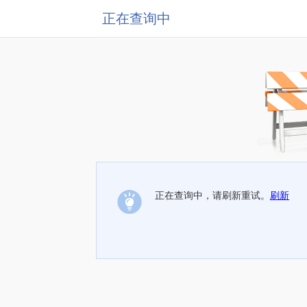
正在查询中
正在查询中，请刷新重试。
刷新